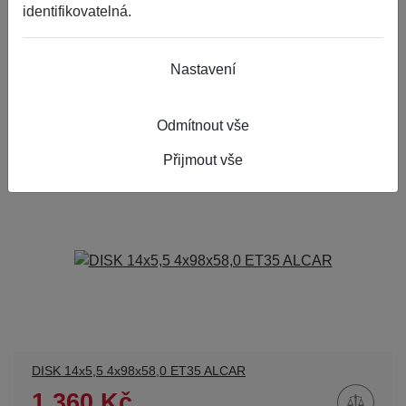
identifikovatelná.
DISK 14x5,5 4x108x63,3 ET37,5 ALCAR FORD
1 323 Kč
Nastavení
4ks skladem
ks
Odmítnout vše
do 24 hodin
Přijmout vše
DISK 14x5,5 4x98x58,0 ET35 ALCAR
1 360 Kč