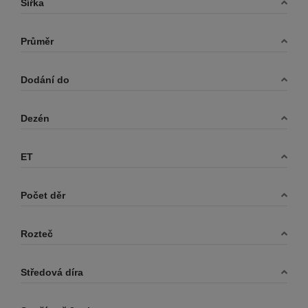
Šířka
Průměr
Dodání do
Dezén
ET
Počet děr
Rozteč
Středová díra