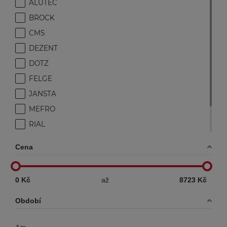
ALUTEC
BROCK
CMS
DEZENT
DOTZ
FELGE
JANSTA
MEFRO
RIAL
RONAL
Cena
SRW
0 Kč
až
8723 Kč
Období