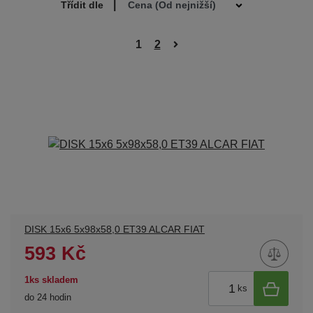
|
Třídit dle
1
2
DISK 15x6 5x98x58,0 ET39 ALCAR FIAT
593 Kč
1ks skladem
ks
do 24 hodin