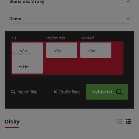
Starší než 3 roky
Demo
Et
Počet děr
Rozteč
-vše-
-vše-
-vše-
Střed. díra
-vše-
Vyhledat
hlavní filtr
Zrušit filtry
Disky