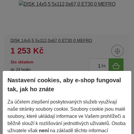
DISK 14x5,5 5x112,0x67,0 ET30,0 MEFRO
1 253 Kč
1ks skladem
ks
do 24 hodin
Nastavení cookies, aby e-shop fungoval
tak, jak ho znáte
Za účelem zlepšení poskytovaných služeb využívají
naše stránky soubory cookie. Soubory cookie jsou malé
soubory, které ukládají informace ve Vašem prohlížeči a
běžně slouží k rozlišování jednotlivých uživatelů. Osoba
uživatele však
není
na základě těchto informací