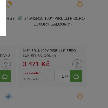
245/45R18 100Y PIRELLI P-ZERO
ERGY 2
LUXURY SALOON (*)
3 471 Kč
1ks skladem
ks
do 24 hodin