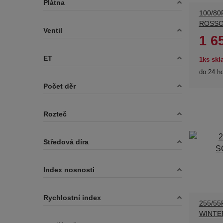
Plátna
100/80
ROSSO
Ventil
1 6
ET
1ks sk
do 24 h
Počet děr
Rozteč
Středová díra
Index nosnosti
Rychlostní index
255/55
WINTE