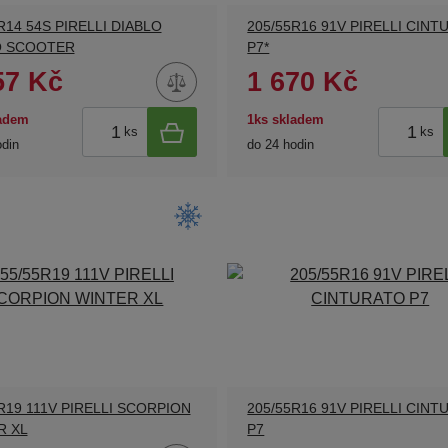
R14 54S PIRELLI DIABLO
205/55R16 91V PIRELLI CIN
 SCOOTER
P7*
57 Kč
1 670 Kč
ladem
1ks skladem
ks
ks
odin
do 24 hodin
R19 111V PIRELLI SCORPION
205/55R16 91V PIRELLI CIN
R XL
P7