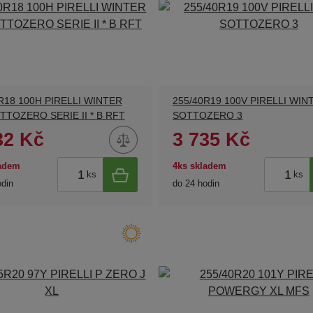
R18 100H PIRELLI WINTER
255/40R19 100V PIRELLI WIN
TTOZERO SERIE II * B RFT
SOTTOZERO 3
32 Kč
3 735 Kč
ladem
4ks skladem
ks
ks
odin
do 24 hodin