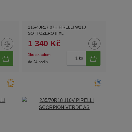
215/40R17 87H PIRELLI W210
SOTTOZERO II XL
1 340 Kč
1ks skladem
ks
do 24 hodin