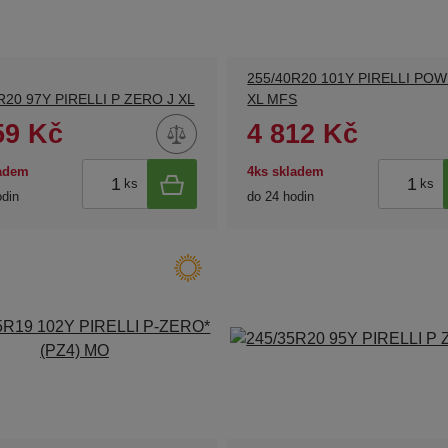
255/40R20 101Y PIRELLI PO
R20 97Y PIRELLI P ZERO J XL
XL MFS
59 Kč
4 812 Kč
ladem
4ks skladem
ks
ks
odin
do 24 hodin