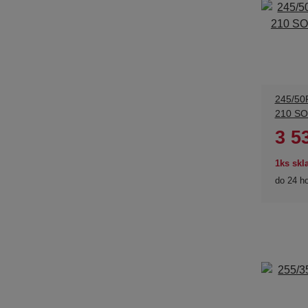
245/50
210 SO
3 5
1ks sk
do 24 h