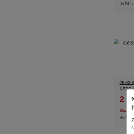
do 24 h
255/30
NERO 
2 9
2ks sk
do 24 h
Z
s