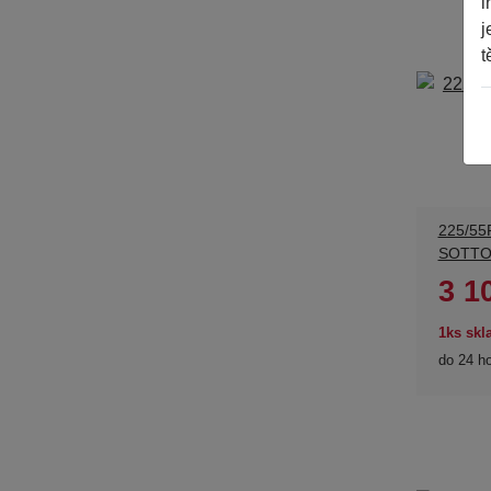
i
j
t
225/55
SOTTO
3 1
1ks sk
do 24 h