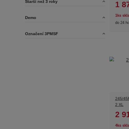
Starší než 3 roky
1 8
1ks sk
Demo
do 24 h
Označení 3PMSF
245/45
2 XL
2 9
4ks sk