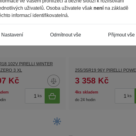
nformace ve Vašem prohlížeči a běžně slouží k rozlišování
ednotlivých uživatelů. Osoba uživatele však
není
na základě
ěchto informací identifikovatelná.
Nastavení
Odmítnout vše
Přijmout vše
R18 102V PIRELLI WINTER
ZERO 3 XL
255/35R19 96Y PIRELLI POW
07 Kč
3 358 Kč
ladem
4ks skladem
ks
ks
odin
do 24 hodin