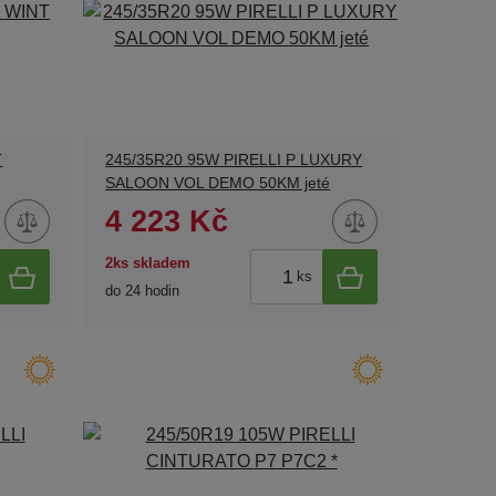
T
245/35R20 95W PIRELLI P LUXURY
SALOON VOL DEMO 50KM jeté
4 223 Kč
2ks skladem
ks
do 24 hodin