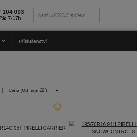
7 104 003
Pá: 7-17h
e
Příslušenství
I
|