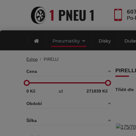
60
Po-
Pneumatiky
Disky
Duš
Eshop
PIRELLI
PIRELL
Cena
Třídit dle
0 Kč
až
271839 Kč
Období
Šířka