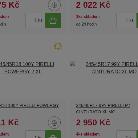
75 Kč
2 022 Kč
ladem
1ks skladem
ks
ks
odin
do 24 hodin
R18 100Y PIRELLI POWERGY
245/45R17 99Y PIRELLI P7
CINTURATO XL MO
11 Kč
2 950 Kč
ladem
4ks skladem
ks
ks