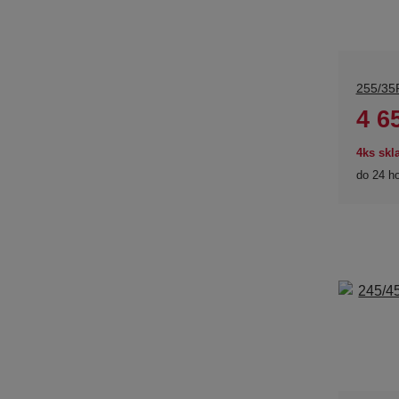
255/35
4 6
4ks sk
do 24 h