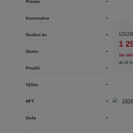
Průměr
Konstrukce
175/70
Dodání do
1 2
Dezén
1ks sk
do 24 h
Použití
Výška
RFT
Duše