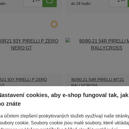
odin
do 24 hodin
R21 93Y PIRELLI P ZERO
90/90-21 54R PIRELLI MT21
GT
RALLYCROSS
61 Kč
2 963 Kč
Nastavení cookies, aby e-shop fungoval tak, jak
ho znáte
ladem
1ks skladem
ks
ks
odin
do 24 hodin
a účelem zlepšení poskytovaných služeb využívají naše stránk
oubory cookie. Soubory cookie jsou malé soubory, které ukládaj