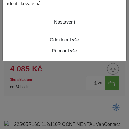
identifikovatelná.
Nastavení
Odmítnout vše
Přijmout vše
215/65R17 99T CONTINENTAL TS 870 P
WINTERCONTACT XL FR M+S
4 085 Kč
1ks skladem
ks
do 24 hodin