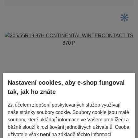
205/55R19 97H CONTINENTAL WINTERCONTACT TS 870
Nastavení cookies, aby e-shop fungoval
P
tak, jak ho znáte
3 912 Kč
Za účelem zlepšení poskytovaných služeb využívají
2ks skladem
ks
naše stránky soubory cookie. Soubory cookie jsou malé
do 24 hodin
soubory, které ukládají informace ve Vašem prohlížeči a
běžně slouží k rozlišování jednotlivých uživatelů. Osoba
uživatele však
není
na základě těchto informací