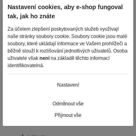
Nastavení cookies, aby e-shop fungoval
tak, jak ho znáte
Za účelem zlepšení poskytovaných služeb využívají
naše stránky soubory cookie. Soubory cookie jsou malé
soubory, které ukládají informace ve Vašem prohlížeči a
běžně slouží k rozlišování jednotlivých uživatelů. Osoba
uživatele však
není
na základě těchto informací
identifikovatelná.
Nastavení
Contact information:
CZECH TYRE S.R.O.
Odmítnout vše
Volynská 188
Přijmout vše
Strakonice II
386 01