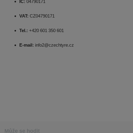
IČ:
04790171
VAT:
CZ04790171
Tel.:
+420 601 350 601
E-mail:
info2@czechtyre.cz
Může se hodit