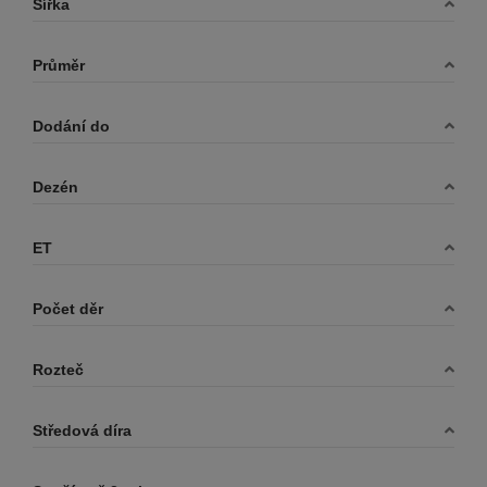
Šířka
Průměr
Dodání do
Dezén
ET
Počet děr
Rozteč
Středová díra