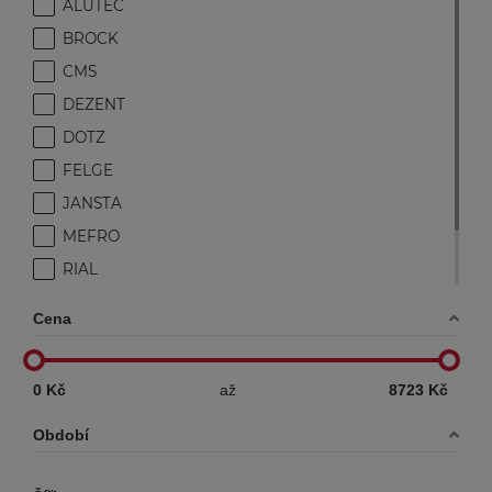
ALUTEC
BROCK
CMS
DEZENT
DOTZ
FELGE
JANSTA
MEFRO
RIAL
RONAL
Cena
SRW
0 Kč
až
8723 Kč
Období