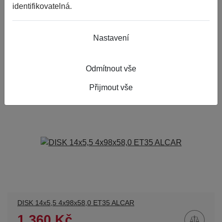
identifikovatelná.
DISK 14x5,5 4x108x63,3 ET37,5 ALCAR FORD
1 323 Kč
Nastavení
4ks skladem
ks
Odmítnout vše
do 24 hodin
Přijmout vše
DISK 14x5,5 4x98x58,0 ET35 ALCAR
1 360 Kč