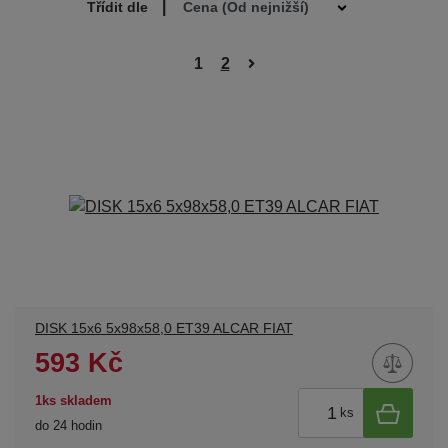
|
Třídit dle
1
2
DISK 15x6 5x98x58,0 ET39 ALCAR FIAT
593 Kč
1ks skladem
ks
do 24 hodin