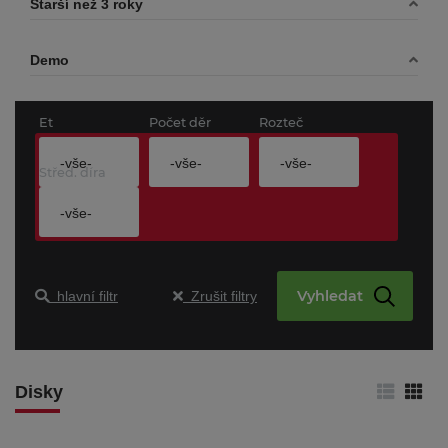
Starší než 3 roky
Demo
Et
Počet děr
Rozteč
-vše-
-vše-
-vše-
Střed. díra
-vše-
Vyhledat
hlavní filtr
Zrušit filtry
Disky