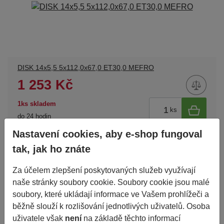
DISK 14x5,5 5x112,0x67,0 ET30,0 MEFRO
1 253 Kč
1ks skladem
ks
do 24 hodin
Nastavení cookies, aby e-shop fungoval
tak, jak ho znáte
Za účelem zlepšení poskytovaných služeb využívají
naše stránky soubory cookie. Soubory cookie jsou malé
soubory, které ukládají informace ve Vašem prohlížeči a
běžně slouží k rozlišování jednotlivých uživatelů. Osoba
uživatele však
není
na základě těchto informací