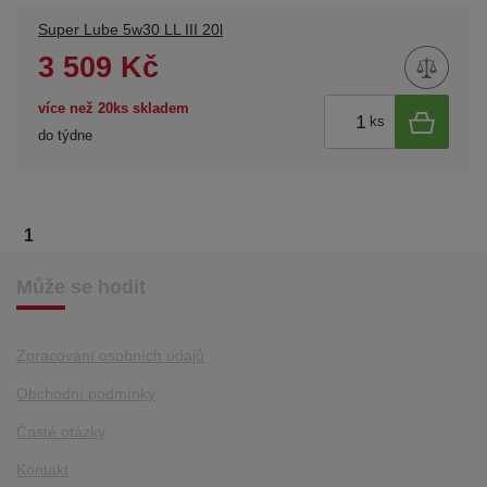
Super Lube 5w30 LL III 20l
3 509 Kč
více než 20ks skladem
ks
do týdne
1
Může se hodit
Zpracování osobních údajů
Obchodní podmínky
Časté otázky
Kontakt