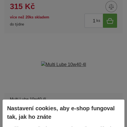
315 Kč
více než 20ks skladem
ks
do týdne
Multi Lube 10w40 4l
650 Kč
Nastavení cookies, aby e-shop fungoval
tak, jak ho znáte
více než 20ks skladem
ks
do týdne