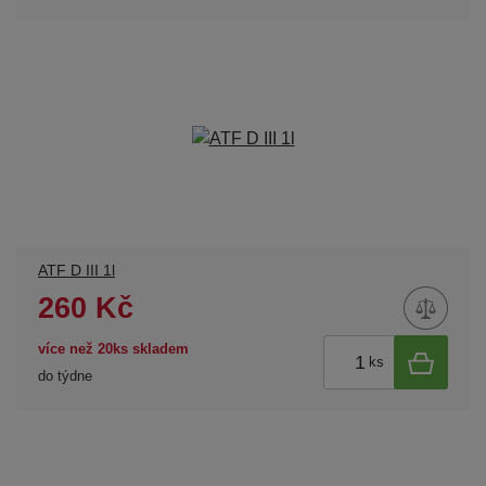
ATF D III 1l
260 Kč
více než 20ks skladem
ks
do týdne