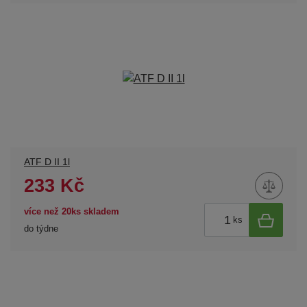
ATF D II 1l
233 Kč
více než 20ks skladem
ks
do týdne