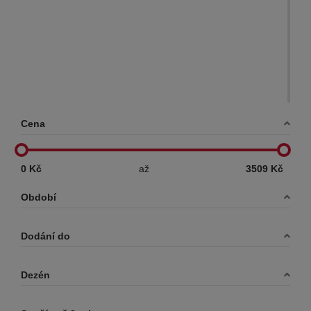
Cena
0 Kč
až
3509 Kč
Období
Dodání do
Dezén