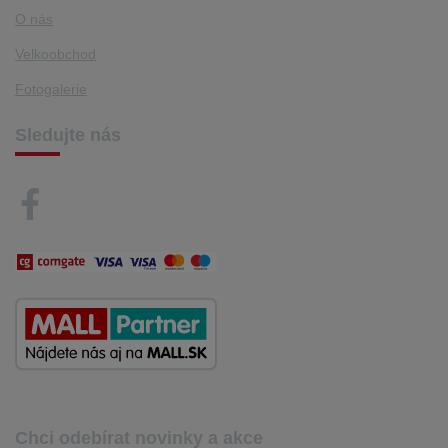
O nás
Velkoobchod
Fotogalerie
Sledujte nás
Chci odebírat novinky a akce