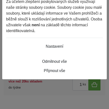
Za účelem zlepšení poskytovaných služeb využívají
naše stránky soubory cookie. Soubory cookie jsou malé
soubory, které ukládají informace ve Vašem prohlížeči a
běžně slouží k rozlišování jednotlivých uživatelů. Osoba
uživatele však
není
na základě těchto informací
identifikovatelná.
Nastavení
Odmítnout vše
Super Grade 5w40 PD 505.01 5l
787 Kč
Přijmout vše
více než 20ks skladem
ks
do týdne