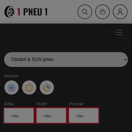
Sezóna
Šířka
Profil
Průměr
-vše-
-vše-
-vše-