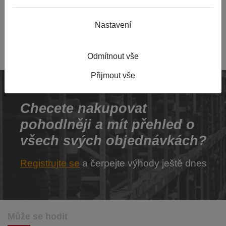
521 Kč
1ks skladem
Nastavení
ks
do 24 hodin
Odmítnout vše
Přijmout vše
Checete nakupovat
pohodlněji
a mít přehled o
všech svých objednávkách?
Registrujte se
a čerpejte výhody ještě dnes
Může se hodit