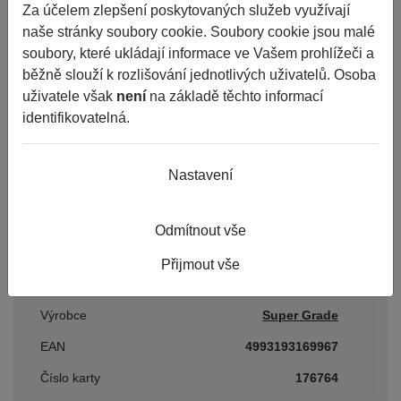
Za účelem zlepšení poskytovaných služeb využívají
naše stránky soubory cookie. Soubory cookie jsou malé
Koupit 4ks
soubory, které ukládají informace ve Vašem prohlížeči a
běžně slouží k rozlišování jednotlivých uživatelů. Osoba
2 783 Kč
uživatele však
není
na základě těchto informací
identifikovatelná.
Cena vč. DPH
Nastavení
do
Porovnat
Nelze objednat více kusů než
je skladem.
týdne
Odmítnout vše
Základní informace
Přijmout vše
Výrobce
Super Grade
EAN
4993193169967
Číslo karty
176764