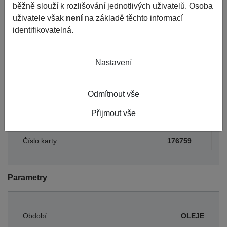
běžně slouží k rozlišování jednotlivých uživatelů. Osoba
uživatele však
není
na základě těchto informací
do
Porovnat
Nelze objednat více kusů než
identifikovatelná.
je skladem.
týdne
Nastavení
Základní informace
Odmítnout vše
Výrobce
MULTI LUBE
Přijmout vše
EAN
4993193169912
Číslo karty
176759
Parametry
Období
OLEJE