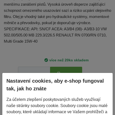
menšímu zanášení pístů. Vysoká úroveň disperze zajišťující
schopnost omezeného usazování sazí a riziko ucpání olejového
filtru. Olej je vhodný také pro hydraulické systémy, momentové
měniče a převodovky, pokud je doporučuje výrobce.
SPECIFIKACE: API: SN/CF ACEA: A3/B4 (08)- A3/B3-10 VW
502.00/505.00 MB 229.3/226.5 RENAULT RN 0700/RN 0710,
Multi Grade 15W-40
více než 20ks skladem
Koupit
ks
Nastavení cookies, aby e-shop fungoval
tak, jak ho znáte
Koupit 4ks
Za účelem zlepšení poskytovaných služeb využívají
188 Kč
naše stránky soubory cookie. Soubory cookie jsou malé
soubory, které ukládají informace ve Vašem prohlížeči a
Cena vč. DPH