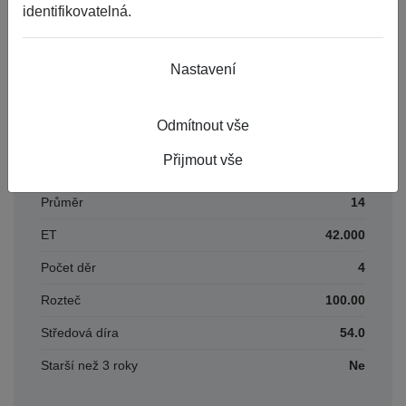
Číslo karty
428298
identifikovatelná.
Parametry
Nastavení
Odmítnout vše
Období
PLECHOVÉ
Přijmout vše
Šířka
5,5
Průměr
14
ET
42.000
Počet děr
4
Rozteč
100.00
Středová díra
54.0
Starší než 3 roky
Ne