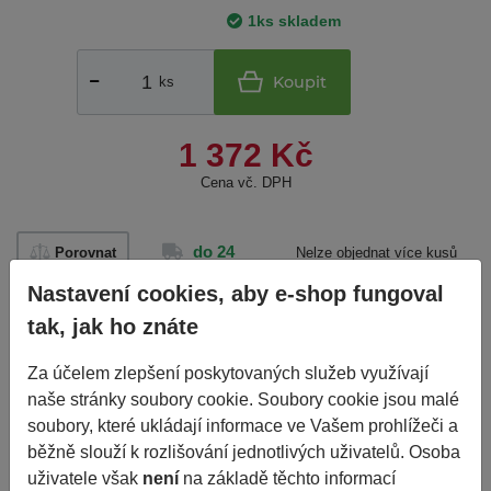
1ks skladem
Koupit
ks
1 372 Kč
Cena vč. DPH
do 24
Porovnat
Nelze objednat více kusů
než je skladem.
hodin
Nastavení cookies, aby e-shop fungoval
tak, jak ho znáte
Základní informace
Za účelem zlepšení poskytovaných služeb využívají
naše stránky soubory cookie. Soubory cookie jsou malé
Výrobce
ALCAR
soubory, které ukládají informace ve Vašem prohlížeči a
běžně slouží k rozlišování jednotlivých uživatelů. Osoba
EAN
N/A
uživatele však
není
na základě těchto informací