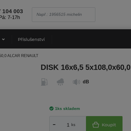
7 104 003
Pá: 7-17h
e
Příslušenství
T50,0 ALCAR RENAULT
DISK 16x6,5 5x108,0x60
dB
1ks skladem
Koupit
ks