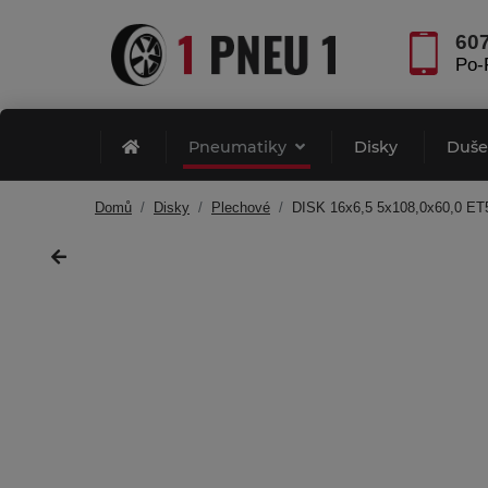
60
Po-
Pneumatiky
Disky
Duš
Domů
Disky
Plechové
DISK 16x6,5 5x108,0x60,0 E