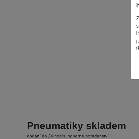
Z
s
i
j
t
Pneumatiky skladem
dodání do 24 hodin, odborné poradenství