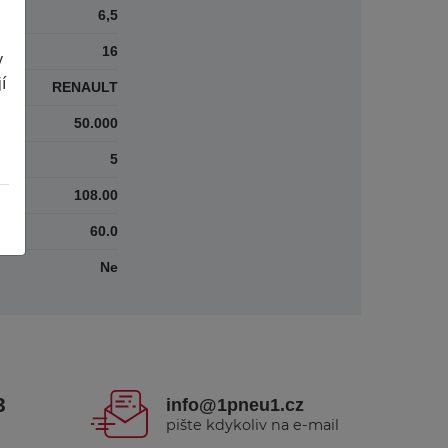
6,5
16
y
í
RENAULT
50.000
5
108.00
60.0
Ne
3
info@1pneu1.cz
pište kdykoliv na e-mail