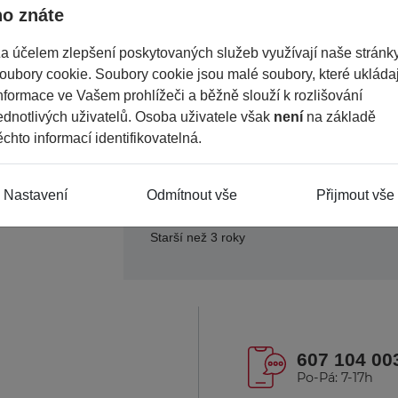
ho znáte
Šířka
Průměr
a účelem zlepšení poskytovaných služeb využívají naše stránk
oubory cookie. Soubory cookie jsou malé soubory, které ukládaj
Dezén
nformace ve Vašem prohlížeči a běžně slouží k rozlišování
ET
ednotlivých uživatelů. Osoba uživatele však
není
na základě
ěchto informací identifikovatelná.
Počet děr
Rozteč
Nastavení
Odmítnout vše
Přijmout vše
Středová díra
Starší než 3 roky
607 104 00
Po-Pá: 7-17h