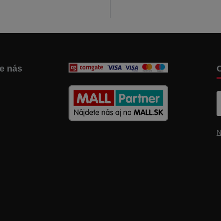
te nás
C
N