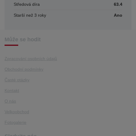
Středová díra
63.4
Starší než 3 roky
Ano
Může se hodit
Zpracování osobních údajů
Obchodní podmínky
Časté otázky
Kontakt
O nás
Velkoobchod
Fotogalerie