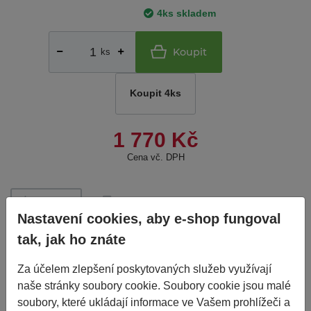
4ks skladem
Koupit
ks
Koupit 4ks
1 770 Kč
Cena vč. DPH
do 24
Porovnat
Nelze objednat více kusů
než je skladem.
Nastavení cookies, aby e-shop fungoval
hodin
tak, jak ho znáte
Základní informace
Za účelem zlepšení poskytovaných služeb využívají
naše stránky soubory cookie. Soubory cookie jsou malé
soubory, které ukládají informace ve Vašem prohlížeči a
Výrobce
ALCAR