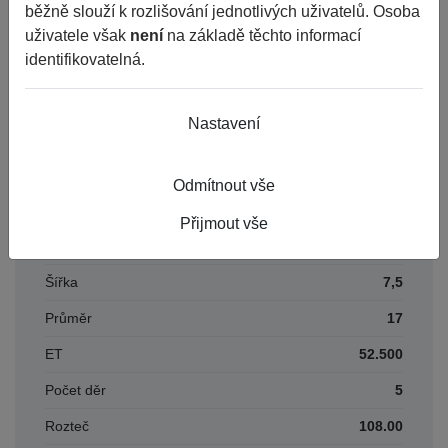
běžně slouží k rozlišování jednotlivých uživatelů. Osoba
EAN
N/A
uživatele však
není
na základě těchto informací
identifikovatelná.
Číslo karty
320795
DOT
2021
Nastavení
Parametry
Odmítnout vše
Přijmout vše
Období
PLECHOVÉ
Šířka
7,5
Průměr
17
ET
52.500
Počet děr
5
Rozteč
108.00