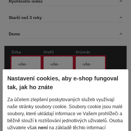
Rychlostní index
Starší než 3 roky
Demo
Šířka
Profil
Průměr
-vše-
-vše-
-vše-
Nastavení cookies, aby e-shop fungoval
tak, jak ho znáte
Vyhledat
hlavní filtr
Zrušit filtry
Za účelem zlepšení poskytovaných služeb využívají
naše stránky soubory cookie. Soubory cookie jsou malé
soubory, které ukládají informace ve Vašem prohlížeči a
Všechny pozice
běžně slouží k rozlišování jednotlivých uživatelů. Osoba
uživatele však
není
na základě těchto informací