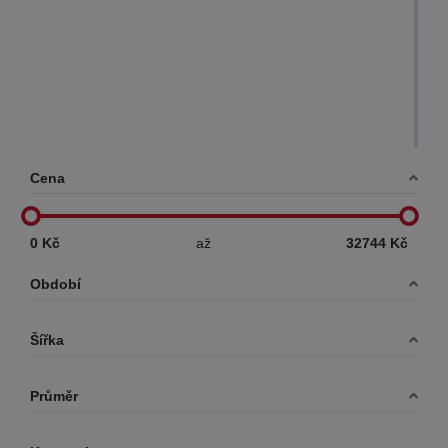
Cena
0 Kč
až
32744 Kč
Období
Šířka
Průměr