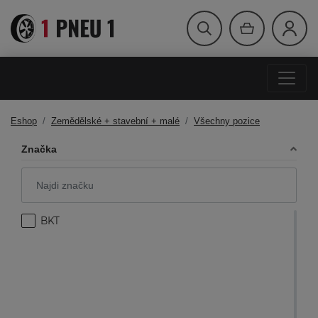
Eshop
Zemědělské + stavební + malé
Všechny pozice
Značka
BKT