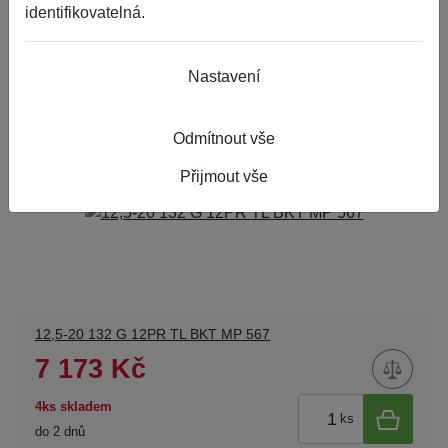
identifikovatelná.
|
Třídit dle
1
Nastavení
Odmítnout vše
Přijmout vše
12,5-20 132 G 12PR TL BKT MP 567
7 173 Kč
4ks skladem
ks
do 2 dnů