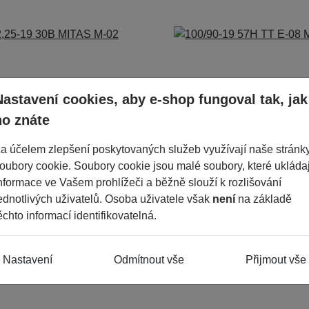
Nastavení cookies, aby e-shop fungoval tak, jak
ho znáte
9 30B MITAS M-02
100/90-19 57H TT E-08 MITAS
 Kč
1 301 Kč
a účelem zlepšení poskytovaných služeb využívají naše stránk
oubory cookie. Soubory cookie jsou malé soubory, které ukládaj
ladem
1ks skladem
ks
ks
nformace ve Vašem prohlížeči a běžně slouží k rozlišování
odin
do 24 hodin
ednotlivých uživatelů. Osoba uživatele však
není
na základě
ěchto informací identifikovatelná.
Nastavení
Odmítnout vše
Přijmout vše