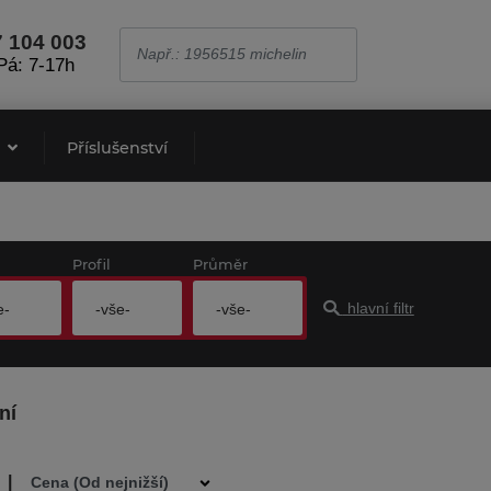
7 104 003
Pá: 7-17h
e
Příslušenství
Profil
Průměr
hlavní filtr
e-
-vše-
-vše-
ní
|