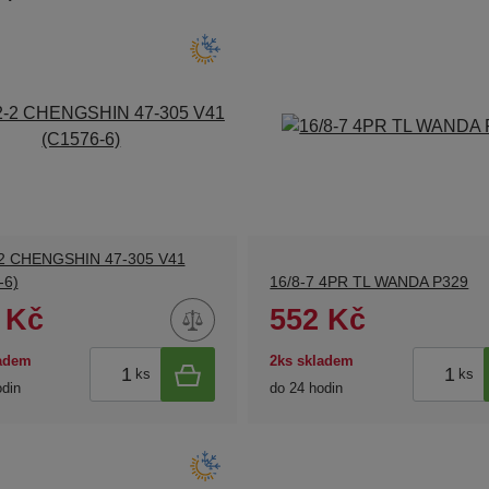
-2 CHENGSHIN 47-305 V41
-6)
16/8-7 4PR TL WANDA P329
 Kč
552 Kč
ladem
2ks skladem
ks
ks
odin
do 24 hodin