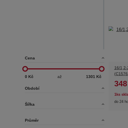
Cena
16/1,2
(C1576
0 Kč
až
1301 Kč
348
Období
1ks sk
do 24 h
Šířka
Průměr