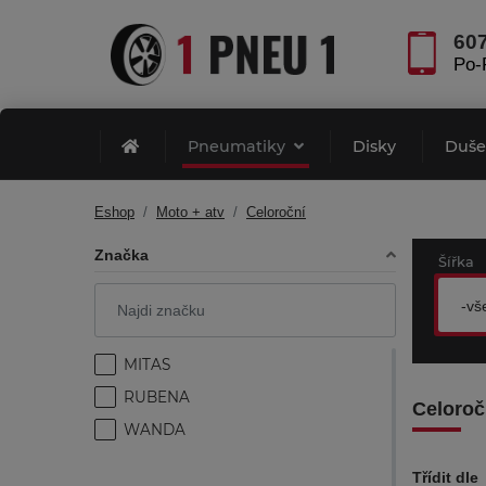
60
Po-
Pneumatiky
Disky
Duš
Eshop
Moto + atv
Celoroční
Značka
Šířka
-vš
MITAS
RUBENA
Celoroč
WANDA
Třídit dle