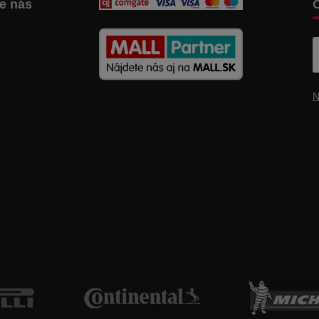
te nás
C
N