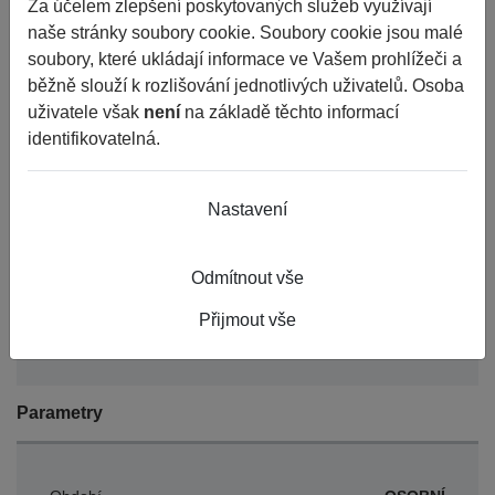
Za účelem zlepšení poskytovaných služeb využívají
naše stránky soubory cookie. Soubory cookie jsou malé
do 24
Porovnat
Nelze objednat více kusů
soubory, které ukládají informace ve Vašem prohlížeči a
než je skladem.
hodin
běžně slouží k rozlišování jednotlivých uživatelů. Osoba
uživatele však
není
na základě těchto informací
Základní informace
identifikovatelná.
Nastavení
Výrobce
DUTI
EAN
4993193168359
Odmítnout vše
Číslo karty
28195
Přijmout vše
DOT
2021
Parametry