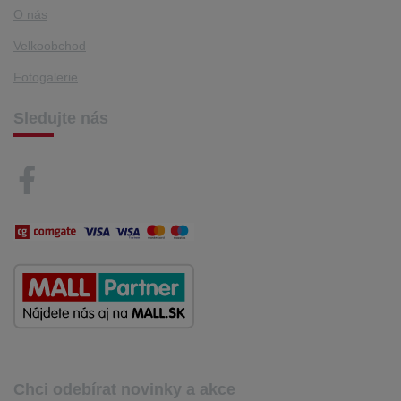
O nás
Velkoobchod
Fotogalerie
Sledujte nás
Chci odebírat novinky a akce