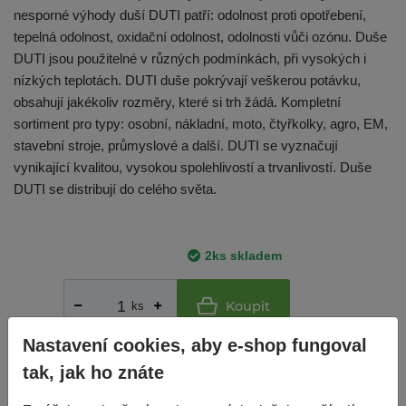
nesporné výhody duší DUTI patří: odolnost proti opotřebení,
tepelná odolnost, oxidační odolnost, odolnosti vůči ozónu. Duše
DUTI jsou použitelné v různých podmínkách, při vysokých i
nízkých teplotách. DUTI duše pokrývají veškerou potávku,
obsahují jakékoliv rozměry, které si trh žádá. Kompletní
sortiment pro typy: osobní, nákladní, moto, čtyřkolky, agro, EM,
stavební stroje, průmyslové a další. DUTI se vyznačují
vynikající kvalitou, vysokou spolehlivostí a trvanlivostí. Duše
DUTI se distribují do celého světa.
2ks skladem
Koupit
ks
Nastavení cookies, aby e-shop fungoval
195 Kč
tak, jak ho znáte
Cena vč. DPH