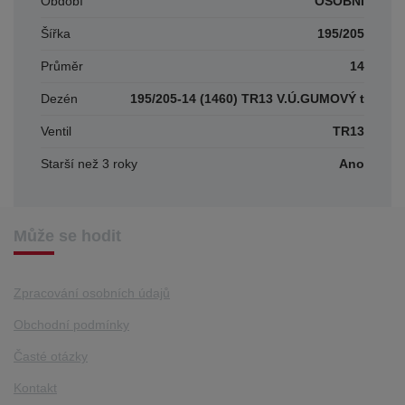
Období
OSOBNÍ
Šířka
195/205
Průměr
14
Dezén
195/205-14 (1460) TR13 V.Ú.GUMOVÝ t
Ventil
TR13
Starší než 3 roky
Ano
Může se hodit
Zpracování osobních údajů
Obchodní podmínky
Časté otázky
Kontakt