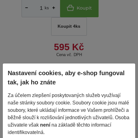
Koupit
ks
Koupit 4ks
595 Kč
Cena vč. DPH
Nastavení cookies, aby e-shop fungoval
do 24
Porovnat
Nelze objednat více kusů
než je skladem.
tak, jak ho znáte
hodin
Za účelem zlepšení poskytovaných služeb využívají
Základní informace
naše stránky soubory cookie. Soubory cookie jsou malé
soubory, které ukládají informace ve Vašem prohlížeči a
běžně slouží k rozlišování jednotlivých uživatelů. Osoba
Výrobce
T-GUM
uživatele však
není
na základě těchto informací
EAN
N/A
identifikovatelná.