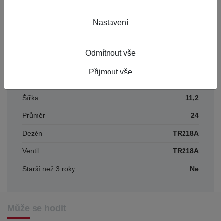
Číslo karty
455491
Nastavení
Parametry
Odmítnout vše
Přijmout vše
Období
AGRO
Šířka
11,2
Průměr
24
Dezén
TR218A
Ventil
TR218A
Starší než 3 roky
Ne
Může se hodit