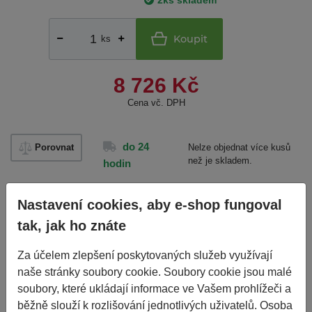
2ks skladem
Koupit
ks
8 726 Kč
Cena vč. DPH
do 24
Porovnat
Nelze objednat více kusů
než je skladem.
hodin
Základní informace
Nastavení cookies, aby e-shop fungoval
tak, jak ho znáte
Výrobce
DOUBLE COIN
Za účelem zlepšení poskytovaných služeb využívají
naše stránky soubory cookie. Soubory cookie jsou malé
EAN
8621080232777
soubory, které ukládají informace ve Vašem prohlížeči a
Číslo karty
83763
běžně slouží k rozlišování jednotlivých uživatelů. Osoba