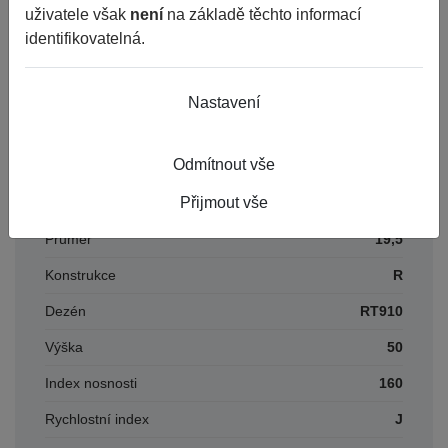
uživatele však
není
na základě těchto informací
DOT
2022
identifikovatelná.
Parametry
Nastavení
Odmítnout vše
Období
NÁVĚSOVÉ
Přijmout vše
Šířka
435
Průměr
19,5
Konstrukce
R
Dezén
RT910
Výška
50
Index nosnosti
160
Rychlostní index
J