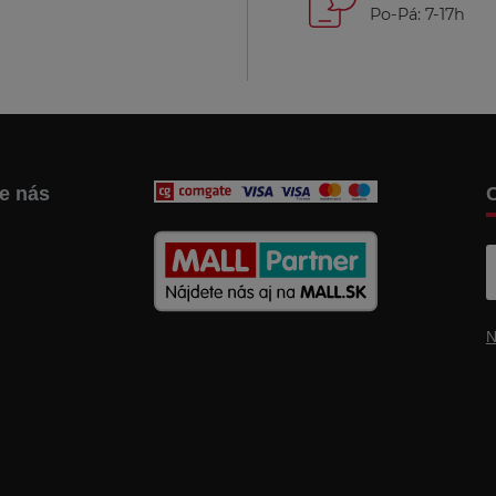
Po-Pá: 7-17h
te nás
C
N