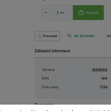
Koupit
ks
do 24 hodin
Porovnat
Ne
Základní informace
Výrobce
BANDAG
EAN
N/A
Číslo karty
7226
Parametry