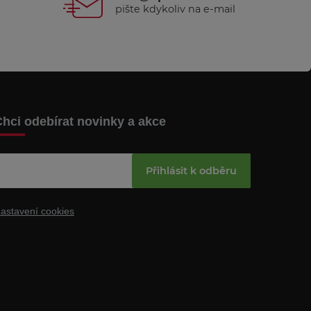
pište kdykoliv na e-mail
hci odebírat novinky a akce
Přihlásit k odběru
astavení cookies