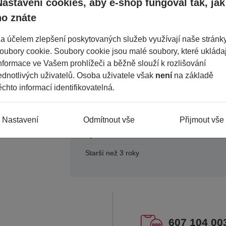
Nastavení cookies, aby e-shop fungoval tak, jak
ho znáte
Období
a účelem zlepšení poskytovaných služeb využívají naše stránk
Šířka
oubory cookie. Soubory cookie jsou malé soubory, které ukládaj
Průměr
nformace ve Vašem prohlížeči a běžně slouží k rozlišování
ednotlivých uživatelů. Osoba uživatele však
není
na základě
Konstrukce
ěchto informací identifikovatelná.
Dezén
Použití
Nastavení
Odmítnout vše
Přijmout vše
Výška
Starší než 3 roky
607 104 00