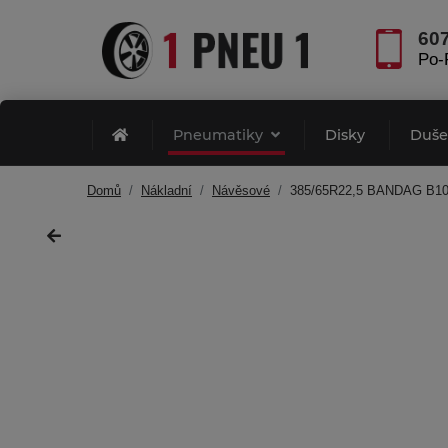
60
Po-
Pneumatiky
Disky
Duš
Domů
Nákladní
Návěsové
385/65R22,5 BANDAG B1