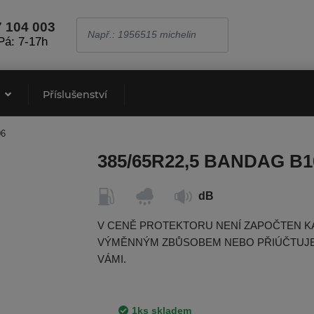
7 104 003
Pá: 7-17h
e
Příslušenství
06
385/65R22,5 BANDAG B1
dB
V CENĚ PROTEKTORU NENÍ ZAPOČTEN K
VÝMĚNNÝM ZBŮSOBEM NEBO PŘIÚČTUJE
VÁMI.
1ks skladem