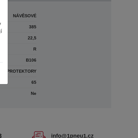
NÁVĚSOVÉ
y
385
í
22,5
R
B106
PROTEKTORY
65
Ne
3
info@1pneu1.cz