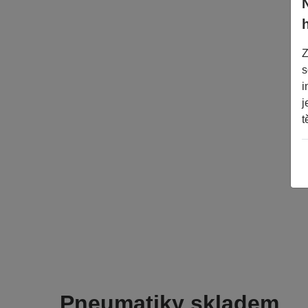
Z
s
i
j
t
Pneumatiky skladem