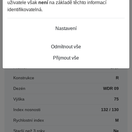
uživatele však
není
na základě těchto informací
EAN
4040658060960
identifikovatelná.
Číslo karty
92624
Nastavení
Parametry
Odmítnout vše
Šířka
235
Přijmout vše
Průměr
17,5
Konstrukce
R
Dezén
WDR 09
Výška
75
Index nosnosti
132 / 130
Rychlostní index
M
Starší než 3 roky
Ne