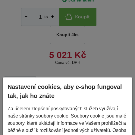
5ks skladem
Koupit
ks
Koupit 4ks
5 021 Kč
Cena vč. DPH
do 2
Porovnat
Nelze objednat více kusů než
Nastavení cookies, aby e-shop fungoval
je skladem.
dnů
tak, jak ho znáte
Základní informace
Za účelem zlepšení poskytovaných služeb využívají
naše stránky soubory cookie. Soubory cookie jsou malé
soubory, které ukládají informace ve Vašem prohlížeči a
Výrobce
WINDPOWER
běžně slouží k rozlišování jednotlivých uživatelů. Osoba