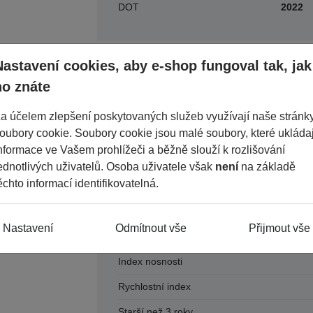
DOT
2022
Parametry
Nastavení cookies, aby e-shop fungoval tak, jak
ho znáte
Období
a účelem zlepšení poskytovaných služeb využívají naše stránk
oubory cookie. Soubory cookie jsou malé soubory, které ukládaj
Šířka
nformace ve Vašem prohlížeči a běžně slouží k rozlišování
Průměr
ednotlivých uživatelů. Osoba uživatele však
není
na základě
ěchto informací identifikovatelná.
Konstrukce
Dezén
Nastavení
Odmítnout vše
Přijmout vše
Výška
Index nosnosti
Rychlostní index
Starší než 3 roky