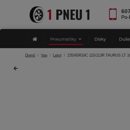
60
Po-
Pneumatiky
Disky
Duš
Domů
Van
Letní
235/65R16C 115/113R TAURUS LT 1