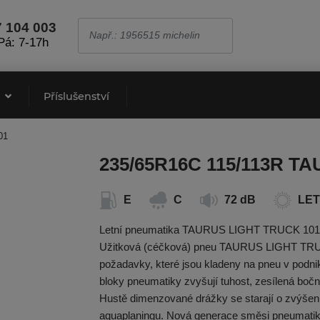
7 104 003
Pá: 7-17h
e
Příslušenství
01
235/65R16C 115/113R TA
E
C
72 dB
LET
Letní pneumatika TAURUS LIGHT TRUCK 101 je 
Užitková (céčková) pneu TAURUS LIGHT TRUCK
požadavky, které jsou kladeny na pneu v podn
bloky pneumatiky zvyšují tuhost, zesílená bočni
Hustě dimenzované drážky se starají o zvýšení 
aquaplaningu. Nová generace směsi pneumatik