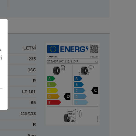
LETNÍ
y
í
235
16C
R
LT 101
65
115/113
R
Ano