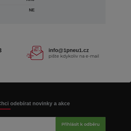
NE
3
info@1pneu1.cz
pište kdykoliv na e-mail
hci odebírat novinky a akce
Přihlásit k odběru