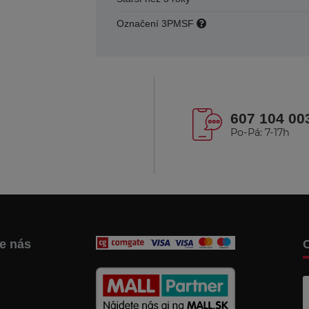
Označení 3PMSF
607 104 00
Po-Pá: 7-17h
te nás
C