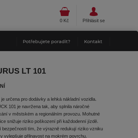
0 Kč
Přihlásit se
Potřebujete poradit?
Kontakt
URUS LT 101
NÍ
určena pro dodávky a lehká nákladní vozidla.
 101 je navržena tak, aby splnila náročné
ikání v městském a regionálním provozu. Mohutné
ce snižuje riziko poškození při každodenní jízdě.
bezpečnosti tím, že výrazně redukují riziko vzniku
y vylepšuje přilnavost na mokrém povrchu.