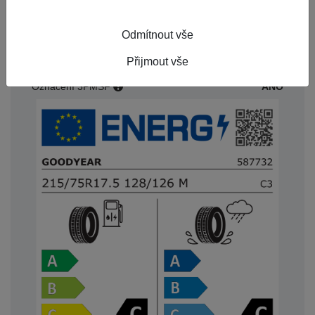
Index nosnosti
128/126
Odmítnout vše
Rychlostní index
M
Přijmout vše
Starší než 3 roky
Ne
Označení 3PMSF
ANO