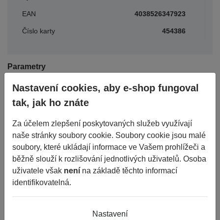
EAN
4038526347923
Číslo karty
454386
Parametry
Nastavení cookies, aby e-shop fungoval
tak, jak ho znáte
Období
ZÁBĚROVÉ
Šířka
215
Za účelem zlepšení poskytovaných služeb využívají
naše stránky soubory cookie. Soubory cookie jsou malé
Průměr
17,5
soubory, které ukládají informace ve Vašem prohlížeči a
Konstrukce
R
běžně slouží k rozlišování jednotlivých uživatelů. Osoba
uživatele však
není
na základě těchto informací
Dezén
KMAX D GEN-2
identifikovatelná.
Výška
75
Duše
TL
Nastavení