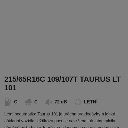
215/65R16C 109/107T TAURUS LT
101
C
C
72 dB
LETNÍ
Letní pneumatika Taurus 101 je určena pro dodávky a lehká
nákladní vozidla. Užitková pneu je navržena tak, aby splnila
náročné požadavky, které jsou kladeny na pneu v podnikání v