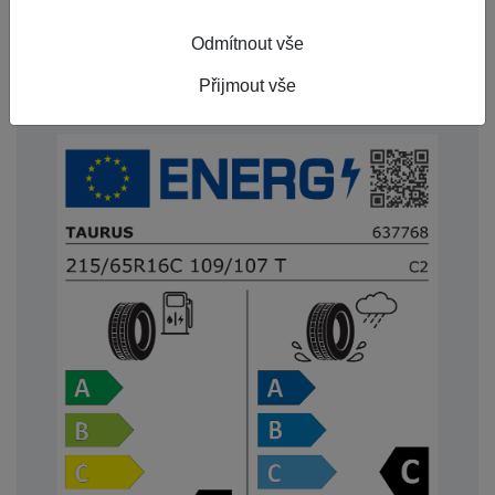
Index nosnosti
109/107
Odmítnout vše
Rychlostní index
T
Přijmout vše
Starší než 3 roky
Ano