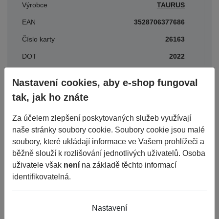
Výrobce
TAURUS
EAN
3528706377686
Číslo karty
26163
DOT
2022
Nastavení cookies, aby e-shop fungoval
Parametry
tak, jak ho znáte
Za účelem zlepšení poskytovaných služeb využívají
Období
LETNÍ
naše stránky soubory cookie. Soubory cookie jsou malé
soubory, které ukládají informace ve Vašem prohlížeči a
Šířka
215
běžně slouží k rozlišování jednotlivých uživatelů. Osoba
Průměr
16C
uživatele však
není
na základě těchto informací
identifikovatelná.
Konstrukce
R
Dezén
LT 101
Nastavení
Výška
65