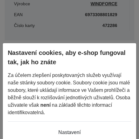
Výrobce
WINDFORCE
EAN
6973308801829
Číslo karty
472286
Parametry
Nastavení cookies, aby e-shop fungoval
tak, jak ho znáte
Období
CELOROČNÍ
Za účelem zlepšení poskytovaných služeb využívají
naše stránky soubory cookie. Soubory cookie jsou malé
Šířka
205
soubory, které ukládají informace ve Vašem prohlížeči a
Průměr
17
běžně slouží k rozlišování jednotlivých uživatelů. Osoba
uživatele však
Konstrukce
není
na základě těchto informací
R
identifikovatelná.
Dezén
CATCHFORS A/S II XL 4PR BLK M+S 3PMSF
Výška
50
Nastavení
Index nosnosti
93