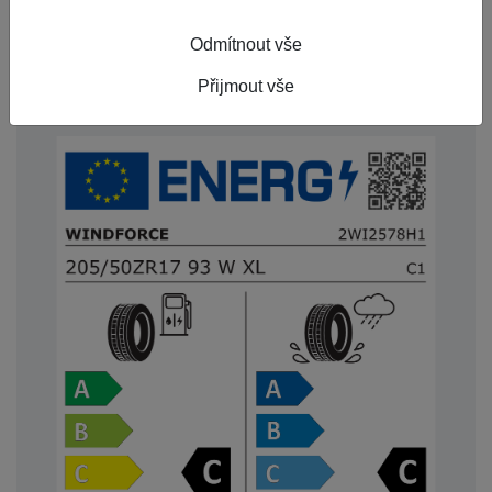
Rychlostní index
W
Odmítnout vše
Starší než 3 roky
Ne
Přijmout vše
Označení 3PMSF
ANO