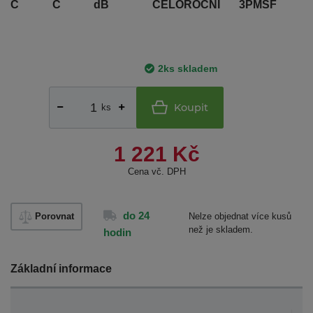
C
C
dB
CELOROČNÍ
3PMSF
2ks skladem
Koupit
ks
1 221 Kč
Cena vč. DPH
do 24
Porovnat
Nelze objednat více kusů
než je skladem.
hodin
Základní informace