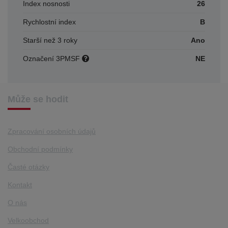
Index nosnosti
26
Rychlostní index
B
Starší než 3 roky
Ano
Označení 3PMSF
NE
Může se hodit
Zpracování osobních údajů
Obchodní podmínky
Časté otázky
Kontakt
O nás
Velkoobchod