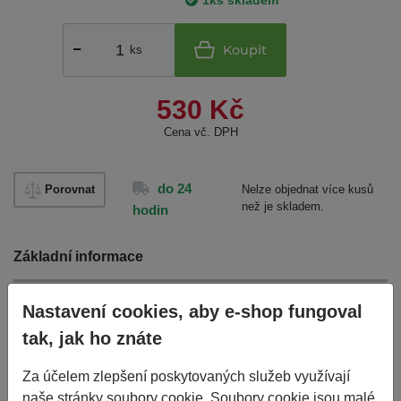
1ks skladem
Koupit
ks
530 Kč
Cena vč. DPH
do 24
Porovnat
Nelze objednat více kusů
než je skladem.
hodin
Základní informace
Nastavení cookies, aby e-shop fungoval
Výrobce
HEIDENAU
tak, jak ho znáte
EAN
4027694110118
Za účelem zlepšení poskytovaných služeb využívají
Číslo karty
111996
naše stránky soubory cookie. Soubory cookie jsou malé