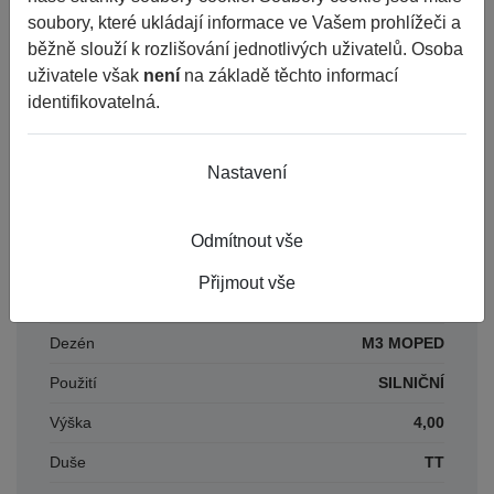
DOT
2020
soubory, které ukládají informace ve Vašem prohlížeči a
běžně slouží k rozlišování jednotlivých uživatelů. Osoba
uživatele však
není
na základě těchto informací
Parametry
identifikovatelná.
Nastavení
Období
LETNÍ
Šířka
2,25
Odmítnout vše
Průměr
16
Přijmout vše
Konstrukce
-
Dezén
M3 MOPED
Použití
SILNIČNÍ
Výška
4,00
Duše
TT