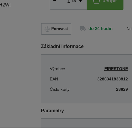
Koupit
ks
do 24 hodin
Porovnat
Ne
Základní informace
Výrobce
FIRESTONE
EAN
3286341833812
Číslo karty
28629
Parametry