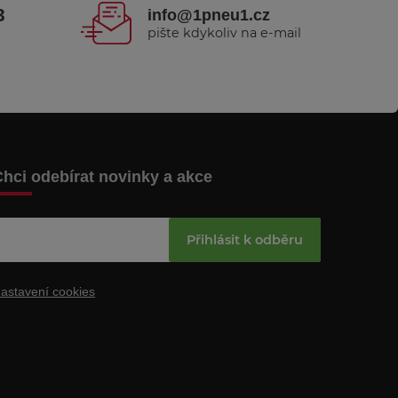
3
info@1pneu1.cz
pište kdykoliv na e-mail
hci odebírat novinky a akce
Přihlásit k odběru
astavení cookies