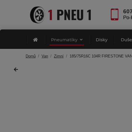
60
Po-
Pneumatiky
Disky
Duš
Domů
Van
Zimní
185/75R16C 104R FIRESTONE VA