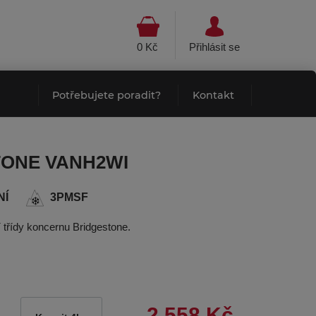
0 Kč
Přihlásit se
Potřebujete poradit?
Kontakt
STONE VANH2WI
NÍ
3PMSF
třídy koncernu Bridgestone.
2 558 Kč