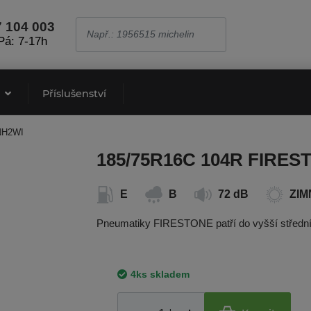
7 104 003
Pá: 7-17h
e
Příslušenství
NH2WI
185/75R16C 104R FIRE
E
B
72 dB
ZIM
Pneumatiky FIRESTONE patří do vyšší střední 
4ks skladem