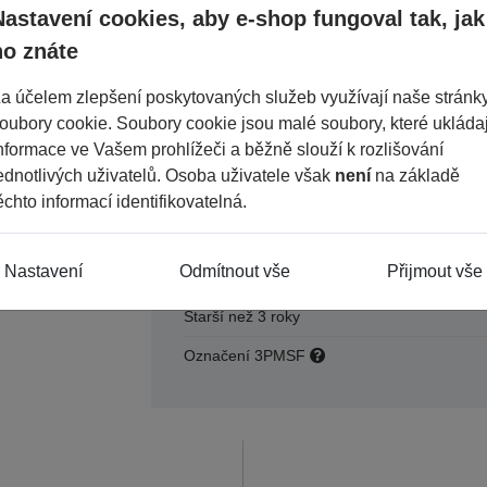
Období
Nastavení cookies, aby e-shop fungoval tak, jak
Šířka
ho znáte
Průměr
a účelem zlepšení poskytovaných služeb využívají naše stránk
Konstrukce
oubory cookie. Soubory cookie jsou malé soubory, které ukládaj
nformace ve Vašem prohlížeči a běžně slouží k rozlišování
Dezén
ednotlivých uživatelů. Osoba uživatele však
není
na základě
Výška
ěchto informací identifikovatelná.
Index nosnosti
Nastavení
Odmítnout vše
Přijmout vše
Rychlostní index
Starší než 3 roky
Označení 3PMSF