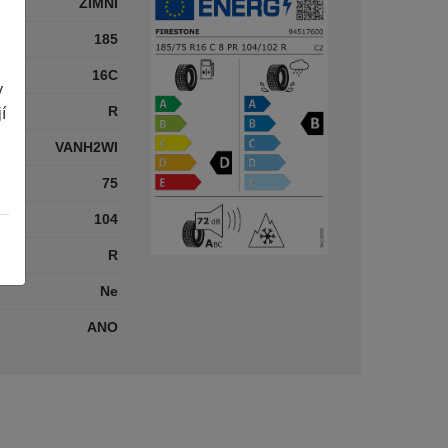
ZIMNÍ
185
16C
y
R
í
VANH2WI
75
104
R
Ne
ANO