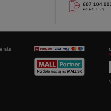
607 104 00
Po-Pá: 7-17h
te nás
C
N