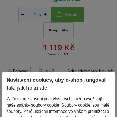
4ks skladem
Koupit
ks
Koupit 4ks
1 119 Kč
Cena vč. DPH
do 2
Porovnat
Nelze objednat více kusů než
je skladem.
dnů
Nastavení cookies, aby e-shop fungoval
tak, jak ho znáte
Základní informace
Za účelem zlepšení poskytovaných služeb využívají
naše stránky soubory cookie. Soubory cookie jsou malé
Výrobce
TURON
soubory, které ukládají informace ve Vašem prohlížeči a