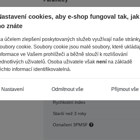
Nastavení cookies, aby e-shop fungoval tak, jak
Období
ho znáte
Šířka
a účelem zlepšení poskytovaných služeb využívají naše stránk
Průměr
oubory cookie. Soubory cookie jsou malé soubory, které ukládaj
nformace ve Vašem prohlížeči a běžně slouží k rozlišování
Konstrukce
ednotlivých uživatelů. Osoba uživatele však
není
na základě
Dezén
ěchto informací identifikovatelná.
Výška
Nastavení
Odmítnout vše
Přijmout vše
Index nosnosti
Rychlostní index
Starší než 3 roky
Označení 3PMSF