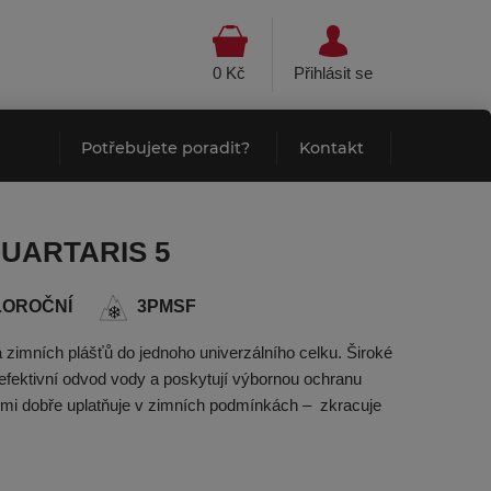
0 Kč
Přihlásit se
Potřebujete poradit?
Kontakt
QUARTARIS 5
LOROČNÍ
3PMSF
a zimních plášťů do jednoho univerzálního celku. Široké
efektivní odvod vody a poskytují výbornou ochranu
lmi dobře uplatňuje v zimních podmínkách – zkracuje