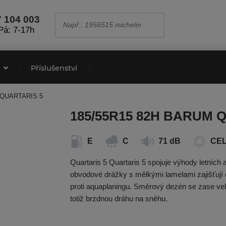
7 104 003
Pá: 7-17h
e
Příslušenství
 QUARTARIS 5
185/55R15 82H BARUM 
E
C
71 dB
CE
Quartaris 5 Quartaris 5 spojuje výhody letních 
obvodové drážky s mělkými lamelami zajišťují 
proti aquaplaningu. Směrový dezén se zase ve
totiž brzdnou dráhu na sněhu.