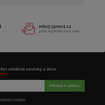
3
info@1pneu1.cz
pište kdykoliv na e-mail
hci odebírat novinky a akce
Přihlásit k odběru
astavení cookies