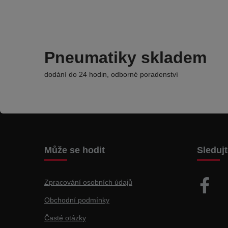
Pneumatiky skladem
dodání do 24 hodin, odborné poradenství
Může se hodit
Sleduj
Zpracování osobních údajů
Obchodní podmínky
Časté otázky