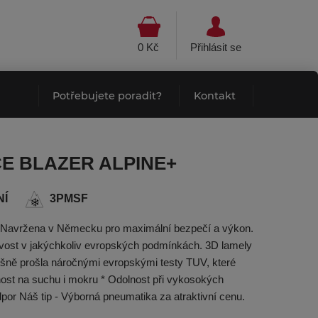
0 Kč
Přihlásit se
Potřebujete poradit?
Kontakt
ICE BLAZER ALPINE+
NÍ
3PMSF
. Navržena v Německu pro maximální­ bezpečí a výkon.
avost v jakýchkoliv evropských podmínkách. 3D lamely
ěšně prošla náročnými evropskými testy TUV, které
ost na suchu i mokru * Odolnost při vykosokých
dpor Náš tip - Výborná pneumatika za atraktivní cenu.