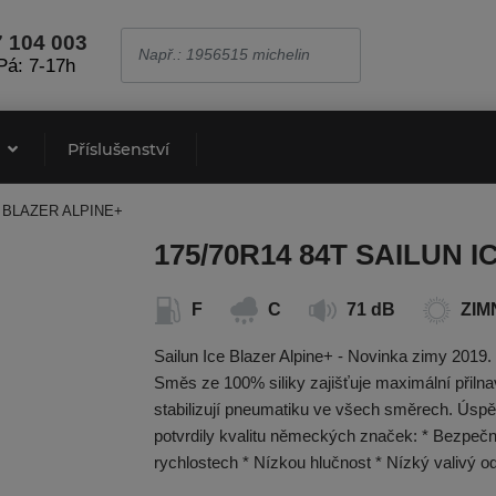
7 104 003
Pá: 7-17h
e
Příslušenství
E BLAZER ALPINE+
175/70R14 84T SAILUN 
F
C
71 dB
ZIM
Sailun Ice Blazer Alpine+ - Novinka zimy 2019
Směs ze 100% siliky zajišťuje maximální přiln
stabilizují­ pneumatiku ve všech směrech. Úsp
potvrdily kvalitu německých značek: * Bezpečn
rychlostech * Nízkou hlučnost * Nízký valivý o