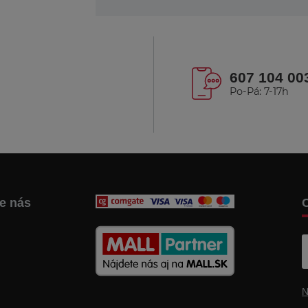
607 104 00
Po-Pá: 7-17h
te nás
C
N