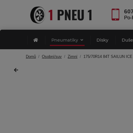
60
Po-
Pneumatiky
Disky
Duš
Domů
Osobní/suv
Zimní
175/70R14 84T SAILUN IC