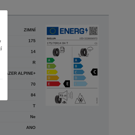
ZIMNÍ
175
y
í
14
R
 BLAZER ALPINE+
70
84
T
Ne
ANO