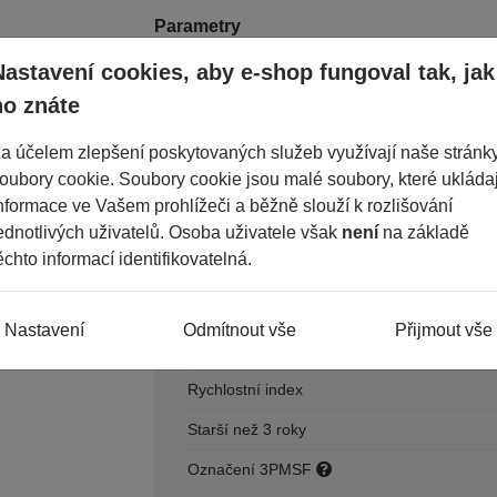
Parametry
Nastavení cookies, aby e-shop fungoval tak, jak
ho znáte
Období
Šířka
a účelem zlepšení poskytovaných služeb využívají naše stránk
oubory cookie. Soubory cookie jsou malé soubory, které ukládaj
Průměr
nformace ve Vašem prohlížeči a běžně slouží k rozlišování
Konstrukce
ednotlivých uživatelů. Osoba uživatele však
není
na základě
ěchto informací identifikovatelná.
Dezén
ICE
Výška
Nastavení
Odmítnout vše
Přijmout vše
Index nosnosti
Rychlostní index
Starší než 3 roky
Označení 3PMSF