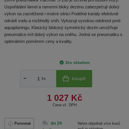
Uspořádání lamel a ramenní bloky dezénu zabezpečují dobrý
výkon na zasněžené i mokré silnici Podélné kanály efektivně
odvádí vodu a rozbředlý sníh. Vykazuji vysokou odolnost proti
aquaplaningu. Klasický blokový symetrický dezén umožňuje
pneumatice mít dobrý výkon na sněhu. Jedná se pneumatiku s
optimálním poměrem ceny a kvality.
1ks skladem
Koupit
ks
1 027 Kč
Cena vč. DPH
do 24
Porovnat
Nelze objednat více kusů
než je skladem.