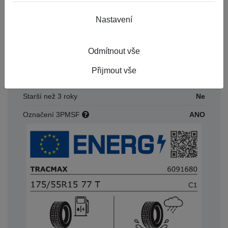
Konstrukce
R
Nastavení
Dezén
X-PRIVILO S130 RG
Výška
55
Odmítnout vše
Index nosnosti
77
Přijmout vše
Rychlostní index
T
Starší než 3 roky
Ne
Označení 3PMSF
ANO