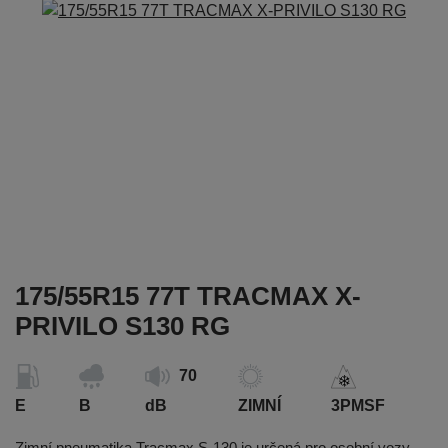
175/55R15 77T TRACMAX X-
PRIVILO S130 RG
70
E
B
dB
ZIMNÍ
3PMSF
Zimní pneumatika Tracmax S-130 je určená pro osobní vozy.