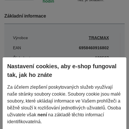
hodin
Základní informace
Výrobce
TRACMAX
EAN
6958460916802
Číslo karty
132507
Nastavení cookies, aby e-shop fungoval
tak, jak ho znáte
Parametry
Za účelem zlepšení poskytovaných služeb využívají
naše stránky soubory cookie. Soubory cookie jsou malé
Období
ZIMNÍ
soubory, které ukládají informace ve Vašem prohlížeči a
běžně slouží k rozlišování jednotlivých uživatelů. Osoba
Šířka
175
uživatele však
není
na základě těchto informací
Průměr
15
identifikovatelná.