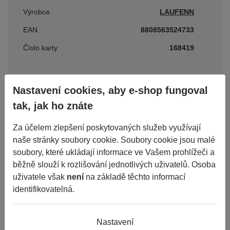
Výrobce
LAUFENN
EAN
8808563524733
Číslo karty
168419
Parametry
Nastavení cookies, aby e-shop fungoval
tak, jak ho znáte
Období
CELOROČNÍ
Za účelem zlepšení poskytovaných služeb využívají
naše stránky soubory cookie. Soubory cookie jsou malé
Šířka
155
soubory, které ukládají informace ve Vašem prohlížeči a
Průměr
13
běžně slouží k rozlišování jednotlivých uživatelů. Osoba
uživatele však
není
na základě těchto informací
Konstrukce
R
identifikovatelná.
Dezén
LH71 G FIT 4S
Výška
80
Nastavení