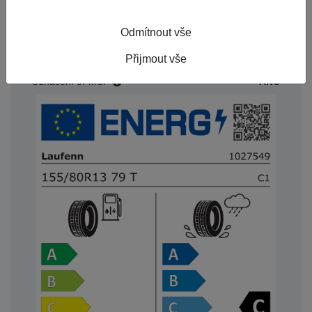
Index nosnosti
79
Rychlostní index
T
Odmítnout vše
Starší než 3 roky
Ne
Přijmout vše
Označení 3PMSF
ANO