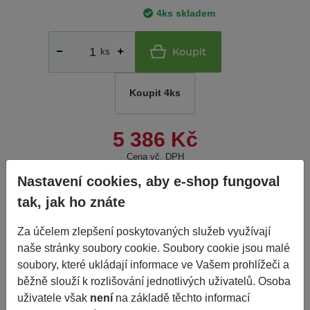
4ks skladem
Koupit
ks
Koupit 4ks
5 386 Kč
Cena vč. DPH
Nastavení cookies, aby e-shop fungoval
tak, jak ho znáte
do 2
Porovnat
Nelze objednat více kusů než
je skladem.
dnů
Za účelem zlepšení poskytovaných služeb využívají
naše stránky soubory cookie. Soubory cookie jsou malé
Základní informace
soubory, které ukládají informace ve Vašem prohlížeči a
běžně slouží k rozlišování jednotlivých uživatelů. Osoba
uživatele však
není
na základě těchto informací
Výrobce
TURON