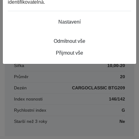
identifikovatelná.
EAN
4040658143809
Číslo karty
511037
Nastavení
Odmítnout vše
Parametry
Přijmout vše
Šířka
10,00-20
Průměr
20
Dezén
CARGOCLASSIC BTG209
Index nosnosti
146/142
Rychlostní index
G
Starší než 3 roky
Ne