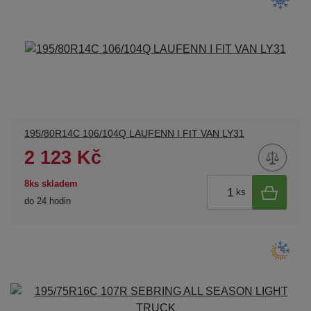
195/80R14C 106/104Q LAUFENN I FIT VAN LY31
2 123 Kč
8ks skladem
ks
do 24 hodin