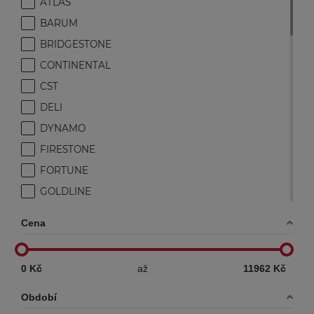
ATLAS
BARUM
BRIDGESTONE
CONTINENTAL
CST
DELI
DYNAMO
FIRESTONE
FORTUNE
GOLDLINE
GOODRIDE
Cena
GOODYEAR
GT RADIAL
0 Kč
až
11962 Kč
HANKOOK
HIFLY
Období