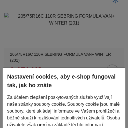
205/75R16C 110R SEBRING FORMULA VAN+ WINTER
(201)
2 071 Kč
Nastavení cookies, aby e-shop fungoval
8ks skladem
tak, jak ho znáte
ks
do 24 hodin
Za účelem zlepšení poskytovaných služeb využívají
naše stránky soubory cookie. Soubory cookie jsou malé
soubory, které ukládají informace ve Vašem prohlížeči a
běžně slouží k rozlišování jednotlivých uživatelů. Osoba
uživatele však
není
na základě těchto informací