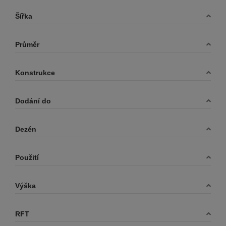
IMPERIAL
Šířka
KENDA
KLEBER
Průměr
KRAIBURG
KUMHO
Konstrukce
LANDSAIL
LAUFEN
Dodání do
LAUFENN
LEAO
Dezén
LINGLONG
MATADOR
Použití
MAXXIS
MICHELIN
Výška
MIRAGE
RFT
NEXEN