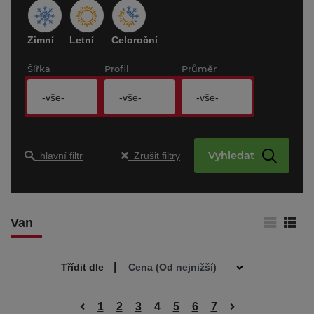
TRIANGLE
TURON
Zimní
Letní
Celoroční
TYFOON
Šířka
Profil
Průměr
-vše-
-vše-
-vše-
Vyhledat
hlavní filtr
Zrušit filtry
Van
|
Třídit dle
1
2
3
4
5
6
7